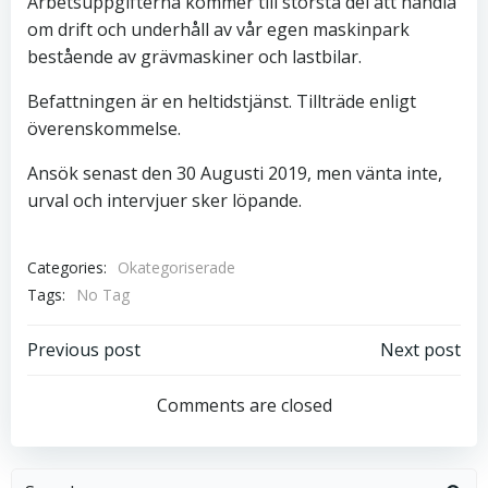
Arbetsuppgifterna kommer till största del att handla
om drift och underhåll av vår egen maskinpark
bestående av grävmaskiner och lastbilar.
Befattningen är en heltidstjänst. Tillträde enligt
överenskommelse.
Ansök senast den 30 Augusti 2019, men vänta inte,
urval och intervjuer sker löpande.
Categories:
Okategoriserade
Tags:
No Tag
Inläggsnavigering
Inläggsnavi
Previous post
Next post
Comments are closed
Search