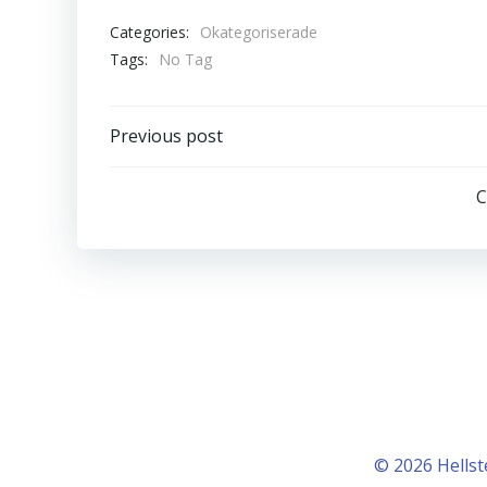
Categories:
Okategoriserade
Tags:
No Tag
Inläggsnavigering
Previous post
C
© 2026 Hellst